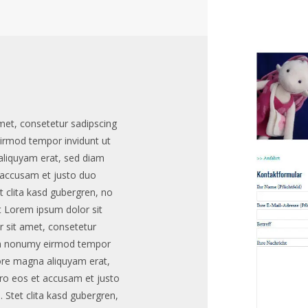
met, consetetur sadipscing
irmod tempor invidunt ut
aliquyam erat, sed diam
 accusam et justo duo
t clita kasd gubergren, no
t Lorem ipsum dolor sit
 sit amet, consetetur
iam nonumy eirmod tempor
lore magna aliquyam erat,
ro eos et accusam et justo
 Stet clita kasd gubergren,