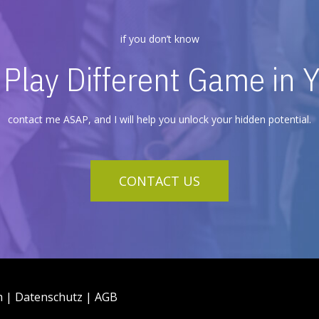
if you don’t know
Play Different Game in Y
contact me ASAP, and I will help you unlock your hidden potential.
CONTACT US
m
|
Datenschutz
|
AGB