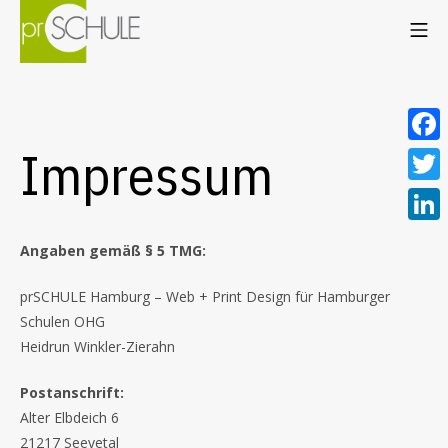
Zum
MO
Inhalt
springen
Öffentlichkeitsarbei
Impressum
F
a
T
c
w
L
Angaben gemäß § 5 TMG:
e
i
i
b
t
prSCHULE Hamburg – Web + Print Design für Hamburger
n
o
Schulen OHG
t
k
Heidrun Winkler-Zierahn
o
e
e
k
r
Postanschrift:
d
Alter Elbdeich 6
I
21217 Seevetal